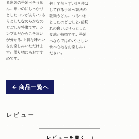
る寒製の手延べそうめ
包丁で切らず、引き伸ば
ん。 細いのにしっかり
して作る手延べ製法の
としたコシがあり、つる
乾麺うどん。 つるつる
りとしたなめらかなの
としたのどごしと、歯切
どごしが特徴です。 シ
れの良いぷりっとした
ンプルだからこそ違い
食感が特徴です。 手延
が分かる、上質な味わい
べならではの、やさしい
をお楽しみいただけま
食べ心地をお楽しみく
す。 贈り物にもおすす
ださい。
めです。
← 商品一覧へ
レビュー
レビューを書く